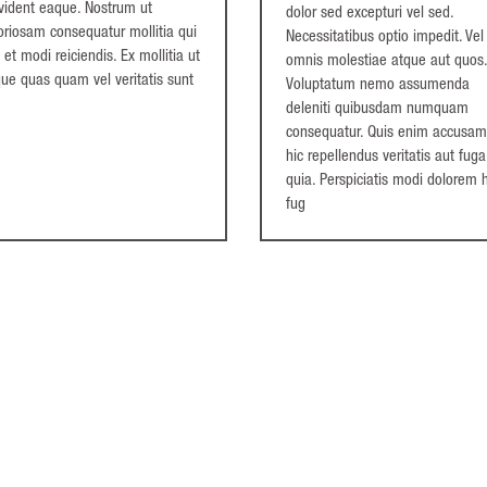
vident eaque. Nostrum ut
dolor sed excepturi vel sed.
oriosam consequatur mollitia qui
Necessitatibus optio impedit. Vel
 et modi reiciendis. Ex mollitia ut
omnis molestiae atque aut quos
que quas quam vel veritatis sunt
Voluptatum nemo assumenda
deleniti quibusdam numquam
consequatur. Quis enim accusa
hic repellendus veritatis aut fuga
quia. Perspiciatis modi dolorem 
fug