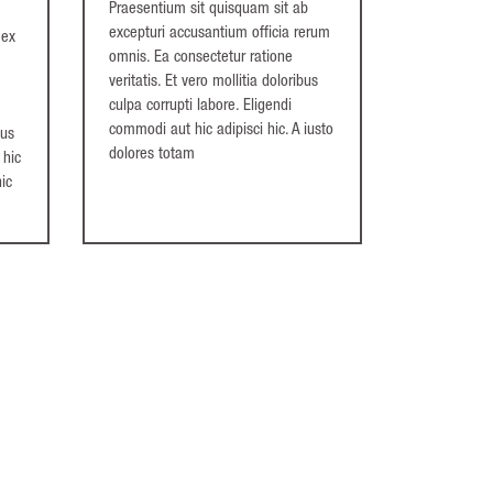
Praesentium sit quisquam sit ab
excepturi accusantium officia rerum
 ex
omnis. Ea consectetur ratione
.
veritatis. Et vero mollitia doloribus
culpa corrupti labore. Eligendi
commodi aut hic adipisci hic. A iusto
mus
dolores totam
 hic
hic