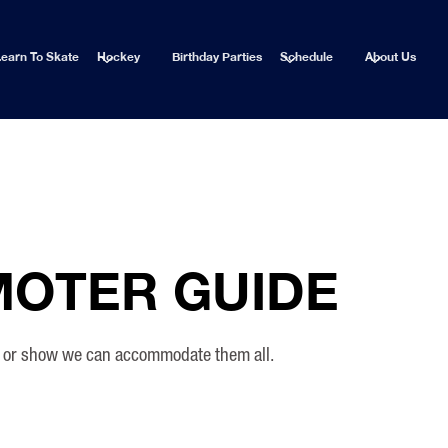
earn To Skate
Hockey
Birthday Parties
Schedule
About Us
MOTER GUIDE
t or show we can accommodate them all.