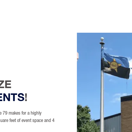
ZE
ENTS
!
ate 79 makes for a highly
quare feet of event space and 4